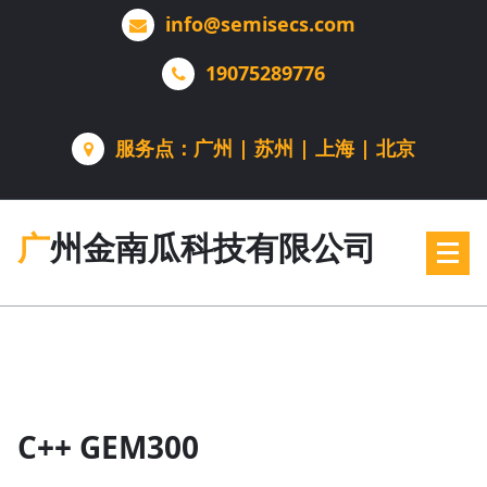
跳
info@semisecs.com
转
到
19075289776
内
容
服务点：广州 | 苏州 | 上海 | 北京
广州金南瓜科技有限公司
C++ GEM300