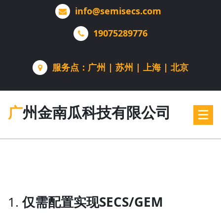
跳
info@semisecs.com
转
到
19075289776
内
容
服务点：广州 | 苏州 | 上海 | 北京
广州金南瓜科技有限公司
1.
仅需配置实现SECS/GEM